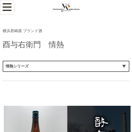
横浜君嶋屋 ブランド酒
酉与右衛門 情熱