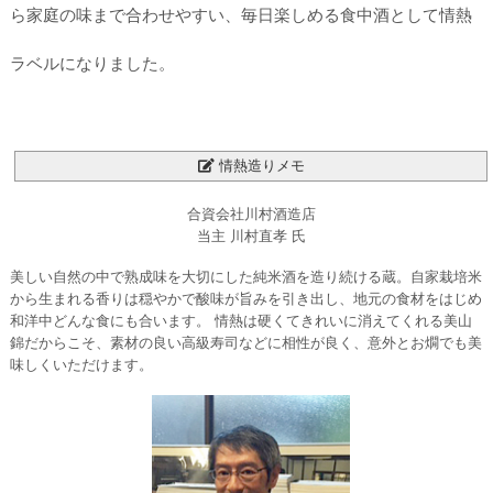
ら家庭の味まで合わせやすい、毎日楽しめる食中酒として情熱
ラベルになりました。
情熱造りメモ
合資会社川村酒造店
当主 川村直孝 氏
美しい自然の中で熟成味を大切にした純米酒を造り続ける蔵。自家栽培米
から生まれる香りは穏やかで酸味が旨みを引き出し、地元の食材をはじめ
和洋中どんな食にも合います。 情熱は硬くてきれいに消えてくれる美山
錦だからこそ、素材の良い高級寿司などに相性が良く、意外とお燗でも美
味しくいただけます。