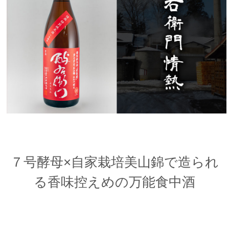
７号酵母×自家栽培美山錦で造られ
る香味控えめの万能食中酒