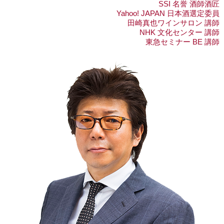
SSI 名誉 酒師酒匠
Yahoo! JAPAN 日本酒選定委員
田崎真也ワインサロン 講師
NHK 文化センター 講師
東急セミナー BE 講師